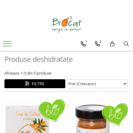
1
2
Produse deshidratate
Afiseaza:
1-
5
din
5
produse
FILTRE