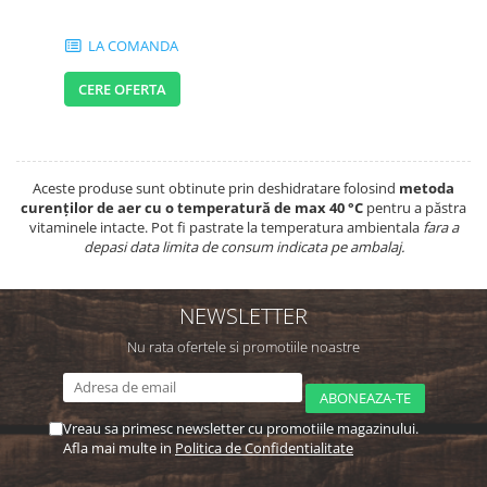
LA COMANDA
CERE OFERTA
Aceste produse sunt obtinute prin deshidratare folosind
metoda
curenților de aer cu o temperatură de max 40 °C
pentru a păstra
vitaminele intacte. Pot fi pastrate la temperatura ambientala
fara a
depasi data limita de consum indicata pe ambalaj.
NEWSLETTER
Nu rata ofertele si promotiile noastre
Vreau sa primesc newsletter cu promotiile magazinului.
Afla mai multe in
Politica de Confidentialitate