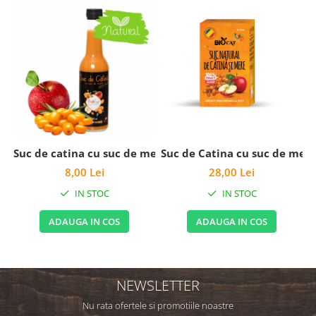
Suc de catina cu suc de mere 330 ml
Suc de Catina cu suc de mere
S
8,00 Lei
28,00 Lei
IN STOC
IN STOC
ADAUGA IN COS
ADAUGA IN COS
NEWSLETTER
Nu rata ofertele si promotiile noastre