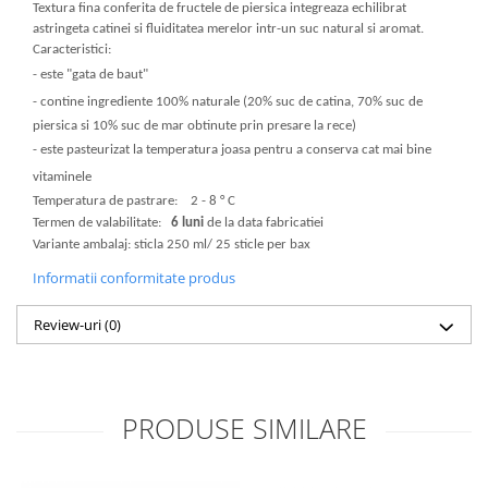
Textura fina conferita de fructele de piersica integreaza echilibrat
astringeta catinei si fluiditatea merelor intr-un suc natural si aromat.
Caracteristici:
-
este "gata de baut"
-
contine ingrediente 100% naturale (20% suc de catina, 70% suc de
piersica si 10% suc de mar obtinute prin presare la rece)
-
este pasteurizat la temperatura joasa pentru a conserva cat mai bine
vitaminele
Temperatura de pastrare: 2 - 8 ° C
Termen de valabilitate:
6 luni
de la data fabricatiei
Variante ambalaj: sticla 250 ml/ 25 sticle per bax
Informatii conformitate produs
Review-uri
(0)
PRODUSE SIMILARE