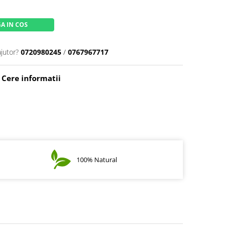
A IN COS
ajutor?
0720980245
/
0767967717
Cere informatii
100% Natural