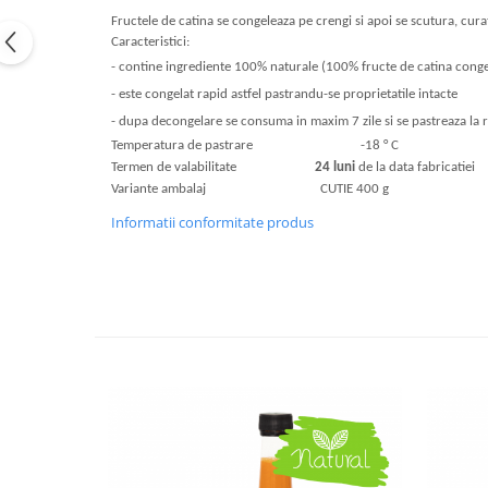
Fructele de catina se congeleaza pe crengi si apoi se scutura, cur
Caracteristici:
-
contine ingrediente 100% naturale (100% fructe de catina conge
-
este congelat rapid astfel pastrandu-se proprietatile intacte
-
dupa decongelare se consuma in maxim 7 zile si se pastreaza la re
Temperatura de pastrare -18 ° C
Termen de valabilitate
24 luni
de la data fabricatiei
Variante ambalaj CUTIE 400 g
Informatii conformitate produs