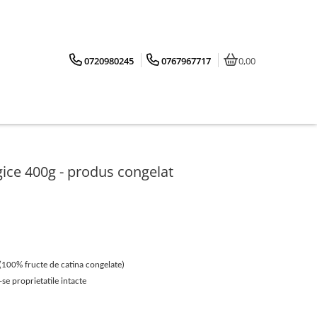
0720980245
0767967717
0,00
gice 400g - produs congelat
(100% fructe de catina congelate)
se proprietatile intacte