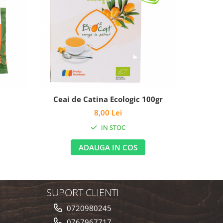
Ceai de Catina Ecologic 100gr
Suc de Cat
8,00 Lei
IN STOC
ADAUGA IN COS
SUPORT CLIENTI
0720980245
0767967717