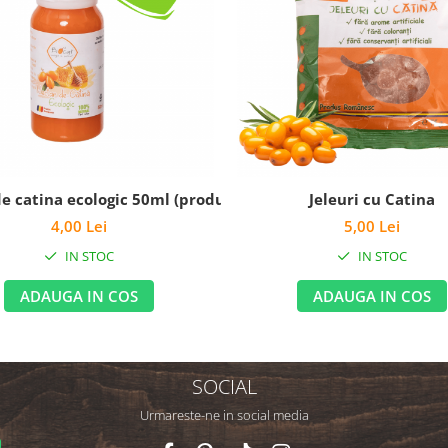
e catina ecologic 50ml (produs congelat)
Jeleuri cu Catina
4,00 Lei
5,00 Lei
IN STOC
IN STOC
ADAUGA IN COS
ADAUGA IN COS
SOCIAL
Urmareste-ne in social media